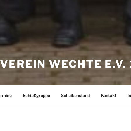
EREIN WECHTE E.V.
ermine
Schießgruppe
Scheibenstand
Kontakt
I